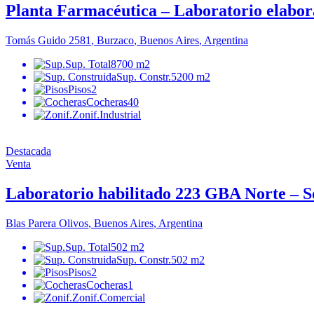
Planta Farmacéutica – Laboratorio elabora
Tomás Guido
2581
,
Burzaco
,
Buenos Aires
,
Argentina
Sup. Total
8700 m2
Sup. Constr.
5200 m2
Pisos
2
Cocheras
40
Zonif.
Industrial
Destacada
Venta
Laboratorio habilitado 223 GBA Norte – So
Blas Parera
Olivos
,
Buenos Aires
,
Argentina
Sup. Total
502 m2
Sup. Constr.
502 m2
Pisos
2
Cocheras
1
Zonif.
Comercial