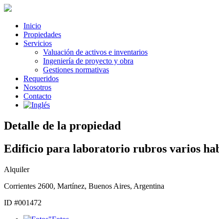
Inicio
Propiedades
Servicios
Valuación de activos e inventarios
Ingeniería de proyecto y obra
Gestiones normativas
Requeridos
Nosotros
Contacto
Detalle de la propiedad
Edificio para laboratorio rubros varios ha
Alquiler
Corrientes
2600
,
Martínez
,
Buenos Aires
,
Argentina
ID #001472