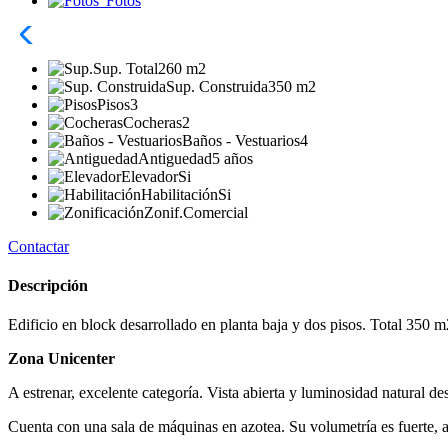
Fotos
Sup. Total
260 m2
Sup. Construida
350 m2
Pisos
3
Cocheras
2
Baños - Vestuarios
4
Antiguedad
5 años
Elevador
Si
Habilitación
Si
Zonif.
Comercial
Contactar
Descripción
Edificio en block desarrollado en planta baja y dos pisos. Total 350
Zona Unicenter
A estrenar, excelente categoría. Vista abierta y luminosidad natural de
Cuenta con una sala de máquinas en azotea. Su volumetría es fuerte, a