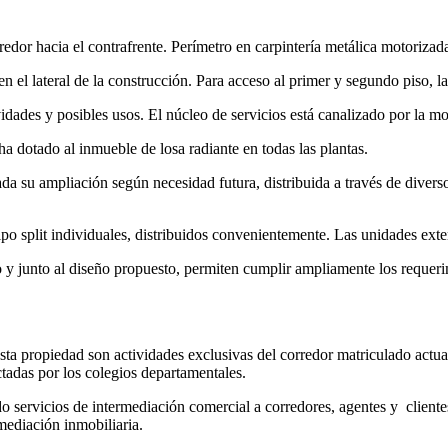
rredor hacia el contrafrente. Perímetro en carpintería metálica motoriza
 el lateral de la construcción. Para acceso al primer y segundo piso, la 
idades y posibles usos. El núcleo de servicios está canalizado por la m
 ha dotado al inmueble de losa radiante en todas las plantas.
tada su ampliación según necesidad futura, distribuida a través de diver
o split individuales, distribuidos convenientemente. Las unidades exteri
io y junto al diseño propuesto, permiten cumplir ampliamente los reque
esta propiedad son actividades exclusivas del corredor matriculado actu
ctadas por los colegios departamentales.
ervicios de intermediación comercial a corredores, agentes y clientes. 
mediación inmobiliaria.