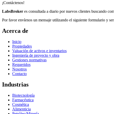
¡Contáctenos!
LabsBroker
es consultada a diario por nuevos clientes buscando comp
Por favor envíenos un mensaje utilizando el siguiente formulario y se
Acerca de
Inicio
Propiedades
Valuación de activos e inventarios
Ingeniería de proyecto y obra
Gestiones normativas
Requeridos
Nosotros
Contacto
Industrias
Biotecnología
Farmacéutica
Cosmética
Alimenticia
Petróleo/Minería